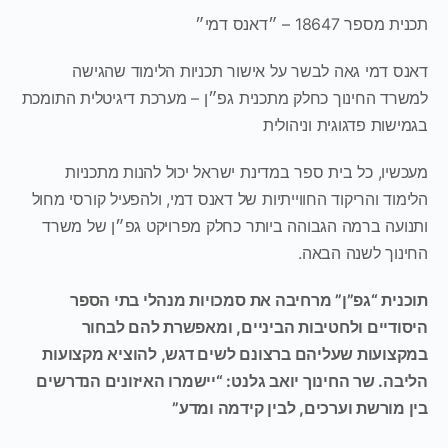
פר 18647 – ״דאנס דמי״
 דמי גאה לבשר על אישור תכניות הלימוד שהגישה
ד החינוך כחלק מתכנית גפ״ן – מערכת דיגיטלית התומכת
שות פדגוגית וניהולית
יו, כל בית ספר במדינת ישראל יכול להנות מתכניות
וד והריקוד החווייתיות של דאנס דמי, ולהפעיל קורסי מחול
ועה ברמה הגבוהה ביותר כחלק מפרויקט גפ״ן של משרד
וך לשנה הבאה.
נית “גפ”ן” מרחיבה את סמכויות מנהלי בתי הספר
ודיים ולחטיבות הביניים, ומאפשרת להם לבחור
צועות שעליהם ברצונם לשים דגש, להוציא מקצועות
ה. שר החינוך יואב גלנט: “יישמרו האיזונים הנדרשים
מורשת וערכים, לבין קידמה ומדע”