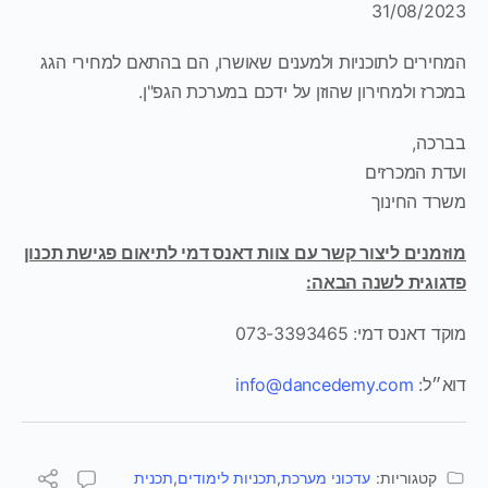
31/08/2
רים לתוכניות ולמענים שאושרו, הם בהתאם למחירי הגג
ז ולמחירון שהוזן על ידכם במערכת הגפ"ן.
כה,
ת המכרזים
ד החינוך
נים ליצור קשר עם צוות דאנס דמי לתיאום פגישת תכנון
וגית לשנה הבאה:
אנס דמי: 073-3393465
״ל:
info@dancedemy.com
קטגוריות:
עדכוני מערכת
,
תכניות לימודים
,
תכנית