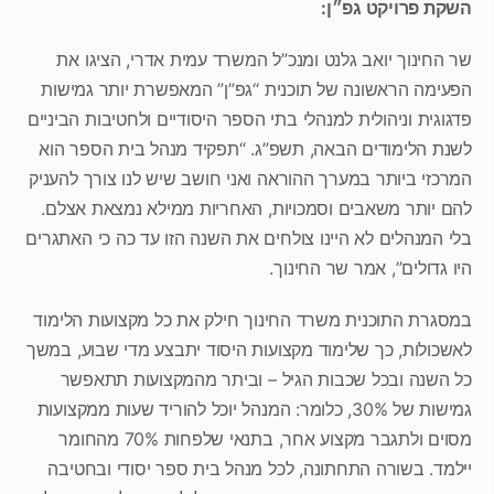
ת פרויקט גפ״ן:
חינוך יואב גלנט ומנכ”ל המשרד עמית אדרי, הציגו את
מה הראשונה של תוכנית “גפ”ן” המאפשרת יותר גמישות
גית וניהולית למנהלי בתי הספר היסודיים ולחטיבות הביניים
ת הלימודים הבאה, תשפ”ג. “תפקיד מנהל בית הספר הוא
זי ביותר במערך ההוראה ואני חושב שיש לנו צורך להעניק
יותר משאבים וסמכויות, האחריות ממילא נמצאת אצלם.
המנהלים לא היינו צולחים את השנה הזו עד כה כי האתגרים
גדולים”, אמר שר החינוך.
רת התוכנית משרד החינוך חילק את כל מקצועות הלימוד
ולות, כך שלימוד מקצועות היסוד יתבצע מדי שבוע, במשך
השנה ובכל שכבות הגיל – וביתר מהמקצועות תתאפשר
גמישות של 30%, כלומר: המנהל יוכל להוריד שעות ממקצועות
מסוים ולתגבר מקצוע אחר, בתנאי שלפחות 70% מהחומר
ד. בשורה התחתונה, לכל מנהל בית ספר יסודי ובחטיבה