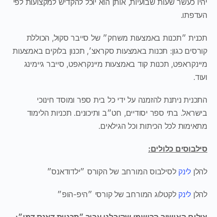
 כעשר שעות שבועיות, אותן הוא יוכל להקדיש למקצועות לפי
פתו.
ית ״תכנות באמצעות משחק״ של סייבר סקול, הכוללת
ים כגון: תכנות באמצעות סקראצ׳, תכנון בלוקים באמצעות
קראפט, תכנות קוד באמצעות מיינקראפט, סייבר גיימינג
.
ית ניתנת להזמנה על ידי כל בית ספר ומוסד חינוכי
אל. בתי ספר יסודיים, חט״ב ותיכונים. תכניות הלימוד
מות לכל הכיתות וכל הגילאים.
וסים כלולים:
ן
לינק
לסילבוס המורחב של הקורס ״ילדודאנס״
ן
לינק
לקטלוג המורחב של קורסי ״היפ-הופ״
ום האישור הרישמי שקיבלנו עבור ״תכניות דאנס דמי״: