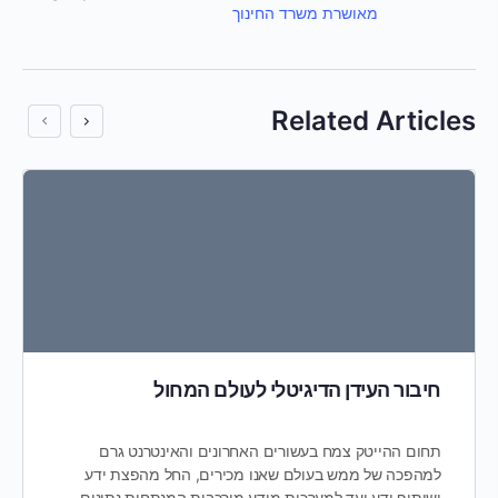
מאושרת משרד החינוך
Related Articl
חיבור העידן הדיגיטלי לעולם המחול
מה
תחום ההייטק צמח בעשורים האחרונים והאינטרנט גרם
סי
למהפכה של ממש בעולם שאנו מכירים, החל מהפצת ידע
שכ
ושיתוף ידע ועד למערכות מידע מורכבות המנתחות נתונים