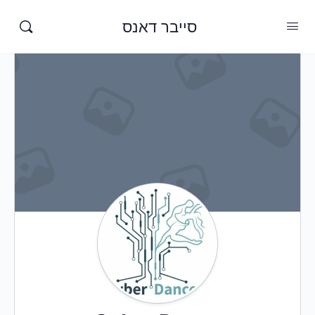
סייבר דאנס