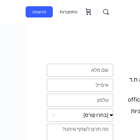
התחברות
הרשמה
טופס השארת פרטים
 ת.ד
offi
יות