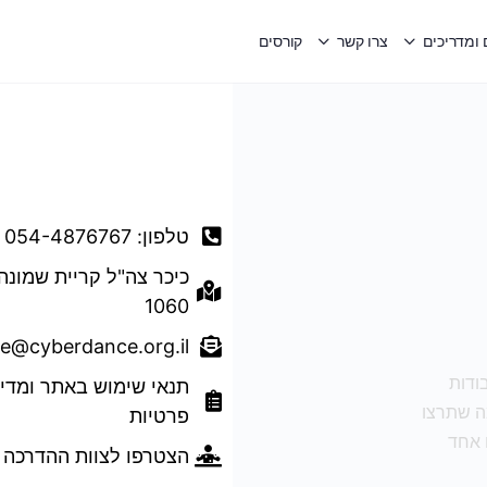
ומדריכים
צרו קשר
קורסים
דברו איתנו
טלפון: 054-4876767
כיכר צה"ל קריית שמונה
1060
ce@cyberdance.org.il
ודות
תנאי שימוש באתר ומדינ
מה שתרצו
פרטיות
 אחד
הצטרפו לצוות ההדרכה