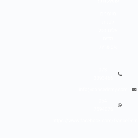
שאלות?
מוזמנים
לפנות
אלינו בכל
מדיה
אפשרית
073-
3393466
info@dancedemy.com
054-
7594076
https://www.facebook.com/DanceDem