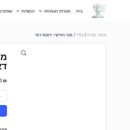
בית
מטרות העמותה
הכשרות
שותפים 
עמוד הבית
/
כללי
/ מנוי חודשי- דאנס דמי
מנ
דא
0
₪
-
פירו