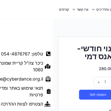
ומדריכים
צרו קשר
קורסים
דברו איתנו
וי חודשי-
טלפון: 054-4876767
נס דמי
כיכר צה"ל קריית שמונה
280.0
1060
ce@cyberdance.org.il
+
תנאי שימוש באתר ומדינ
פרטיות
הוספה לסל
הצטרפו לצוות ההדרכה
ט