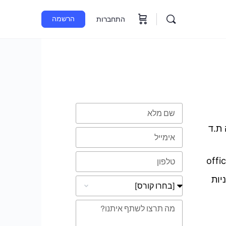
הרשמה
התחברות
טופס השארת פרטים
 ת.ד
offi
יות