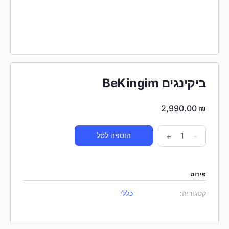
ביקינגים BeKingim
2,990.00
₪
-
+
הוספה לסל
פירוט
קטגוריה:
כללי