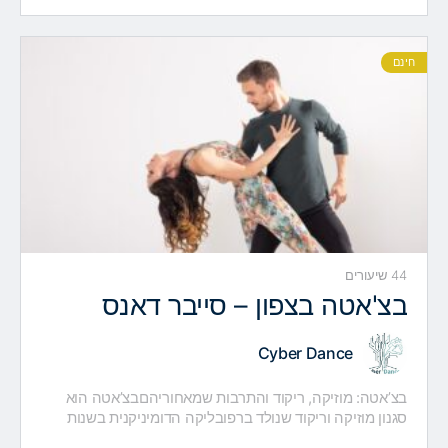
DICTIONARY נוצר…
חינם
44 שיעורים
בצ'אטה בצפון – סייבר דאנס
Cyber Dance
בצ’אטה: מוזיקה, ריקוד והתרבות שמאחוריהםבצ’אטה הוא
סגנון מוזיקה וריקוד שנולד ברפובליקה הדומיניקנית בשנות
ה-60 של המאה ה-20. תחילה נחשבה הבצ’אטה לסגנון