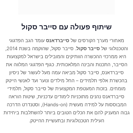
שיתוף פעולה עם סייבר סקול
מאחורי מערך הקורסים של
סייברדאנס
עומד הגב הפדגוגי
והטכנולוגי של
סייבר סקול
. סייבר סקול, שהוקמה בשנת 2014,
היא ממרכזי ההכשרה הוותיקים והמובילים בישראל למקצועות
הסייבר, התכנות והבינה המלאכותית. כגוף הפדגוגי המלווה את
סייברדאנס, סייבר סקול מביאה עמה מעל לעשור של ניסיון
בהכשרת אלפי תלמידים – החל מילדים ונוער ועד לאנשי הייטק
מומחים. בזכות המעטפת המקצועית של סייבר סקול, תלמידי
סייברדאנס נהנים מתוכניות לימודים עדכניות, שיטות הוראה
המבוססות על למידה מעשית (Hands-on), וסטנדרט הדרכה
גבוה המעניק להם את הכלים הטובים ביותר להשתלבות ביחידות
העילית הטכנולוגיות ובתעשיית ההייטק.