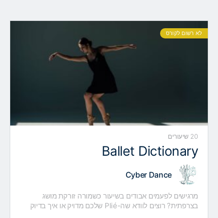
לא רשום לקורס
20 שיעורים
Ballet Dictionary
Cyber Dance
מרגישים לפעמים אבודים בשיעור כשמורה זורקת מושג
בצרפתית? רוצים לוודא שה-Plié שלכם מדויק או איך בדיוק
עושים Battement Tendu בלי להתבלבל? הקורס BALLET