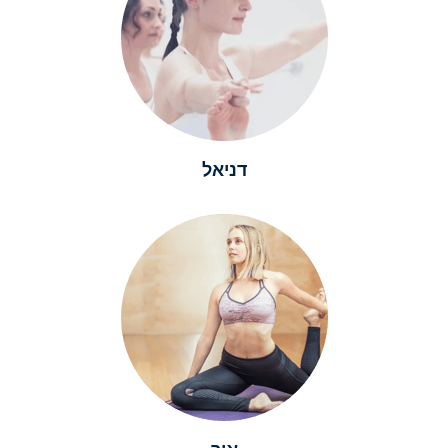
דניאל