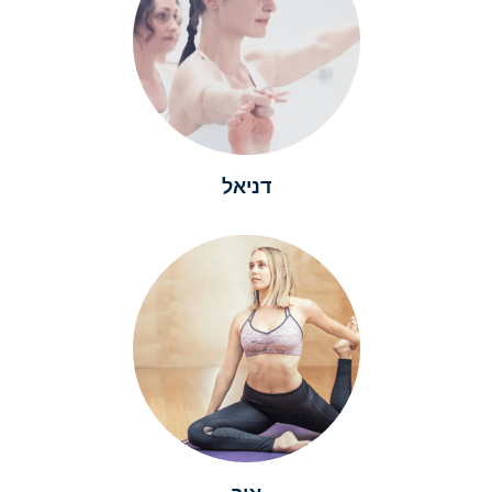
דניאל