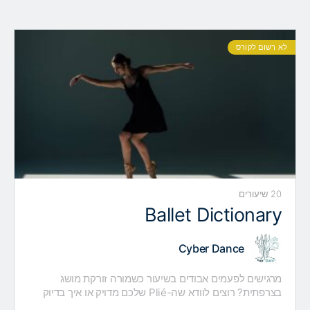
לא רשום לקורס
20 שיעורים
Ballet Dictionary
Cyber Dance
מרגישים לפעמים אבודים בשיעור כשמורה זורקת מושג
בצרפתית? רוצים לוודא שה-Plié שלכם מדויק או איך בדיוק
עושים Battement Tendu בלי להתבלבל? הקורס BALLET