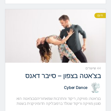
DICTIONARY נוצר…
חינם
44 שיעורים
בצ'אטה בצפון – סייבר דאנס
Cyber Dance
בצ’אטה: מוזיקה, ריקוד והתרבות שמאחוריהםבצ’אטה הוא
סגנון מוזיקה וריקוד שנולד ברפובליקה הדומיניקנית בשנות
ה-60 של המאה ה-20. תחילה נחשבה הבצ’אטה לסגנון