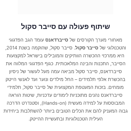
שיתוף פעולה עם סייבר סקול
מאחורי מערך הקורסים של
סייברדאנס
עומד הגב הפדגוגי
והטכנולוגי של
סייבר סקול
. סייבר סקול, שהוקמה בשנת 2014,
היא ממרכזי ההכשרה הוותיקים והמובילים בישראל למקצועות
הסייבר, התכנות והבינה המלאכותית. כגוף הפדגוגי המלווה את
סייברדאנס, סייבר סקול מביאה עמה מעל לעשור של ניסיון
בהכשרת אלפי תלמידים – החל מילדים ונוער ועד לאנשי הייטק
מומחים. בזכות המעטפת המקצועית של סייבר סקול, תלמידי
סייברדאנס נהנים מתוכניות לימודים עדכניות, שיטות הוראה
המבוססות על למידה מעשית (Hands-on), וסטנדרט הדרכה
גבוה המעניק להם את הכלים הטובים ביותר להשתלבות ביחידות
העילית הטכנולוגיות ובתעשיית ההייטק.