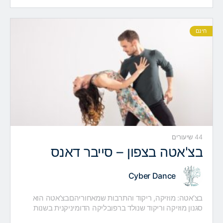
DICTIONARY נוצר…
חינם
44 שיעורים
בצ'אטה בצפון – סייבר דאנס
Cyber Dance
בצ’אטה: מוזיקה, ריקוד והתרבות שמאחוריהםבצ’אטה הוא
סגנון מוזיקה וריקוד שנולד ברפובליקה הדומיניקנית בשנות
ה-60 של המאה ה-20. תחילה נחשבה הבצ’אטה לסגנון