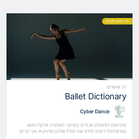
לא רשום לקורס
20 שיעורים
Ballet Dictionary
Cyber Dance
מרגישים לפעמים אבודים בשיעור כשמורה זורקת מושג
בצרפתית? רוצים לוודא שה-Plié שלכם מדויק או איך בדיוק
עושים Battement Tendu בלי להתבלבל? הקורס BALLET