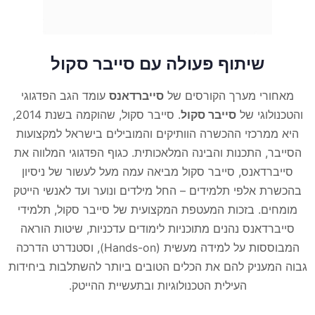
שיתוף פעולה עם סייבר סקול
מאחורי מערך הקורסים של
סייברדאנס
עומד הגב הפדגוגי
והטכנולוגי של
סייבר סקול
. סייבר סקול, שהוקמה בשנת 2014,
היא ממרכזי ההכשרה הוותיקים והמובילים בישראל למקצועות
הסייבר, התכנות והבינה המלאכותית. כגוף הפדגוגי המלווה את
סייברדאנס, סייבר סקול מביאה עמה מעל לעשור של ניסיון
בהכשרת אלפי תלמידים – החל מילדים ונוער ועד לאנשי הייטק
מומחים. בזכות המעטפת המקצועית של סייבר סקול, תלמידי
סייברדאנס נהנים מתוכניות לימודים עדכניות, שיטות הוראה
המבוססות על למידה מעשית (Hands-on), וסטנדרט הדרכה
גבוה המעניק להם את הכלים הטובים ביותר להשתלבות ביחידות
העילית הטכנולוגיות ובתעשיית ההייטק.