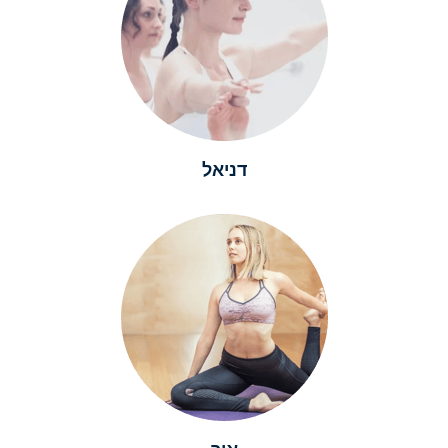
דניאל