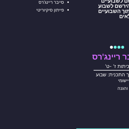
ם לשבועיים
סייבר ריינג'רס
הירשם לשבוע
פייתון סיקיוריטי
וך השבועיים
אים
ר ריינג'רס
יתות ז' -ט'
 התכנית: שבוע
ישומי
והגנה