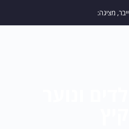
בר, מציגה:
לדים ונוער
יץ