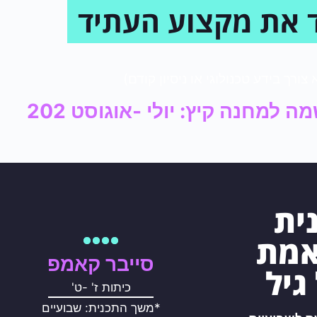
 את מקצוע העתיד
 צורך בידע טכנולוגי או ניסיון קודם)
למחנה קיץ: יולי -אוגוסט 202
ית
אמת
סייבר קאמפ
גיל
כיתות ז' -ט'
*משך התכנית: שבועיים