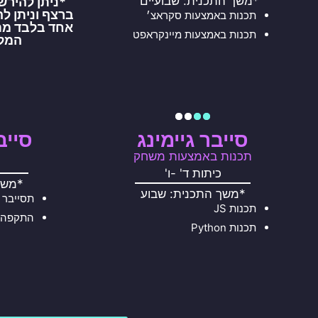
*משך התכנית: שבועיים
*ניתן להירש
ברצף וניתן ל
תכנות באמצעות סקראצ׳
אחד בלבד מת
תכנות באמצעות מיינקראפט
המל
סייבר גיימינג
סייב
תכנות באמצעות משחק
כ
כיתות ד' -ו'
*משך
*משך התכנית: שבוע
תסייבר י
תכנות JS
התקפה 
תכנות Python